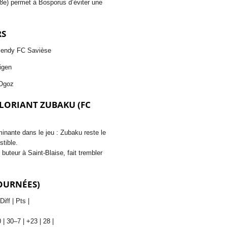
8e) permet à Bosporus d’éviter une
RS
Mendy FC Savièse
igen
/Ogoz
LORIANT ZUBAKU (FC
inante dans le jeu : Zubaku reste le
stible.
buteur à Saint-Blaise, fait trembler
JOURNÉES)
Diff | Pts |
0 | 30–7 | +23 | 28 |