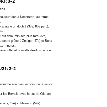
RF: 3–2
iens
ouleur face à Ueberstorf, au terme
.
 a signé un doublé (37e, 80e pen.),
on.
 but deux minutes plus tard (82e).
u score grâce à Zesiger (47e) et Burla
eux minutes.
se, 60e) et nouvelle désillusion pour
U21: 2–2
décroche son premier point de la saison
r les Bernois avec le but de Cristian
nalty, 42e) et Maaroufi (52e).