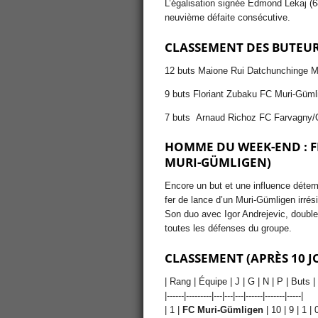
L’égalisation signée Edmond Lekaj (6
neuvième défaite consécutive.
CLASSEMENT DES BUTEU
12 buts Maione Rui Datchunchinge 
9 buts Floriant Zubaku FC Muri-Güml
7 buts Arnaud Richoz FC Farvagny
HOMME DU WEEK-END : F
MURI-GÜMLIGEN)
Encore un but et une influence déterm
fer de lance d’un Muri-Gümligen irrési
Son duo avec Igor Andrejevic, double 
toutes les défenses du groupe.
CLASSEMENT (APRÈS 10 
| Rang | Équipe | J | G | N | P | Buts | 
|------|---------|---|---|---|------|-------|-----|
| 1 |
FC Muri-Gümligen
| 10 | 9 | 1 | 