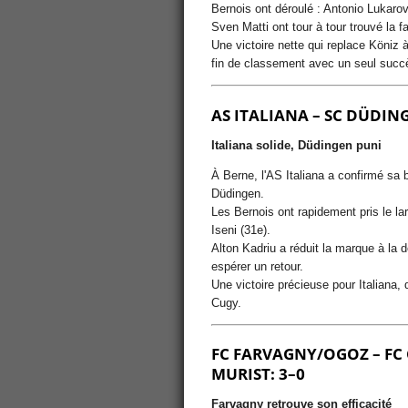
Bernois ont déroulé : Antonio Lukaro
Sven Matti ont tour à tour trouvé la fai
Une victoire nette qui replace Köniz 
fin de classement avec un seul succ
AS ITALIANA – SC DÜDING
Italiana solide, Düdingen puni
À Berne, l'AS Italiana a confirmé sa
Düdingen.
Les Bernois ont rapidement pris le lar
Iseni (31e).
Alton Kadriu a réduit la marque à la d
espérer un retour.
Une victoire précieuse pour Italiana,
Cugy.
FC FARVAGNY/OGOZ – F
MURIST: 3–0
Farvagny retrouve son efficacité