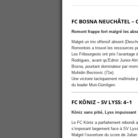
FC BOSNA NEUCHÂTEL – 
Romont frappe fort malgré les abs
Malgré un trio offensif absent (Des
Romontois a trouvé les ressources p
Les Fribourgeois ont pris l’avantage
Rodrigues, avant qu’Edmir Junior Alm
Bosna, pourtant dominateur par momen
Muhidin Becirovic (71e).
Une victoire tactiquement maîtrisée p
du leader Muri-Gümligen.
FC KÖNIZ – SV LYSS: 4–1
Köniz sans pitié, Lyss impuissant
Le FC Köniz a parfaitement rebondi a
s’imposant largement face à SV Lyss
Malgré l’ouverture du score de Julian 