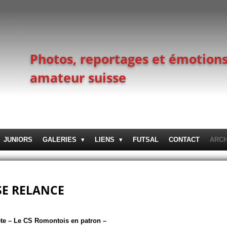
Photos, reportages et émotions
amateur suisse
JUNIORS
GALERIES
LIENS
FUTSAL
CONTACT
ARC
E RELANCE
ète – Le CS Romontois en patron –