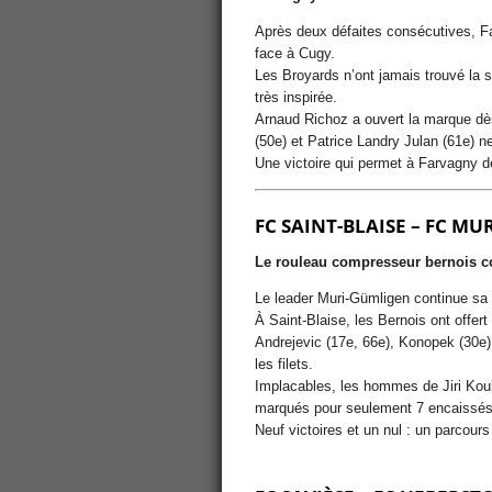
Après deux défaites consécutives, F
face à Cugy.
Les Broyards n’ont jamais trouvé la s
très inspirée.
Arnaud Richoz a ouvert la marque dè
(50e) et Patrice Landry Julan (61e) ne
Une victoire qui permet à Farvagny de
FC SAINT-BLAISE – FC MU
Le rouleau compresseur bernois c
Le leader Muri-Gümligen continue sa
À Saint-Blaise, les Bernois ont offer
Andrejevic (17e, 66e), Konopek (30e)
les filets.
Implacables, les hommes de
Jiri Ko
marqués pour seulement 7 encaissés
Neuf victoires et un nul : un parcours 