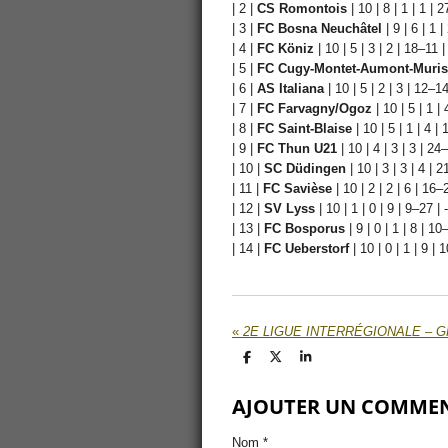
| 2 |
CS Romontois
| 10 | 8 | 1 | 1 | 
| 3 |
FC Bosna Neuchâtel
| 9 | 6 | 1 |
| 4 |
FC Köniz
| 10 | 5 | 3 | 2 | 18–11 |
| 5 |
FC Cugy-Montet-Aumont-Muris
| 6 |
AS Italiana
| 10 | 5 | 2 | 3 | 12–14
| 7 |
FC Farvagny/Ogoz
| 10 | 5 | 1 |
| 8 |
FC Saint-Blaise
| 10 | 5 | 1 | 4 | 
| 9 |
FC Thun U21
| 10 | 4 | 3 | 3 | 24
| 10 |
SC Düdingen
| 10 | 3 | 3 | 4 | 2
| 11 |
FC Savièse
| 10 | 2 | 2 | 6 | 16–2
| 12 |
SV Lyss
| 10 | 1 | 0 | 9 | 9–27 | -
| 13 |
FC Bosporus
| 9 | 0 | 1 | 8 | 10
| 14 |
FC Ueberstorf
| 10 | 0 | 1 | 9 | 
«
2E LIGUE INTERRÉGIONALE – G
P
P
P
a
a
a
r
r
r
AJOUTER UN COMME
t
t
t
a
a
a
g
g
g
e
e
e
Nom *