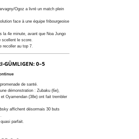
arvagny/Ogoz a livré un match plein
olution face à une équipe fribourgeoise
s la 4e minute, avant que Noa Jungo
 scellent le score.
 recoller au top 7.
RI-GÜMLIGEN: 0–5
ontinue
 promenade de santé.
t une démonstration : Zubaku (6e),
 et Oyamendan (38e) ont fait trembler
ubsky
affichent désormais 30 buts
.
quasi parfait.