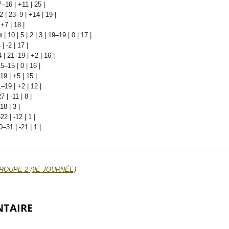
27–16 | +11 | 25 |
 2 | 23–9 | +14 | 19 |
 +7 | 18 |
t
| 10 | 5 | 2 | 3 | 19–19 | 0 | 17 |
 | -2 | 17 |
 4 | 21–19 | +2 | 16 |
15–15 | 0 | 16 |
–19 | +5 | 15 |
1–19 | +2 | 12 |
7 | -11 | 8 |
18 | 3 |
–22 | -12 | 1 |
10–31 | -21 | 1 |
ROUPE 2 (9E JOURNÉE)
NTAIRE