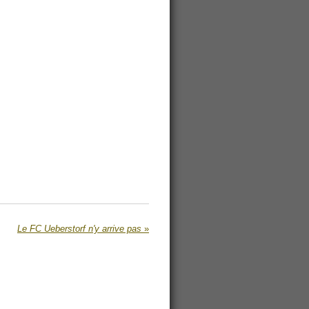
Le FC Ueberstorf n'y arrive pas
»