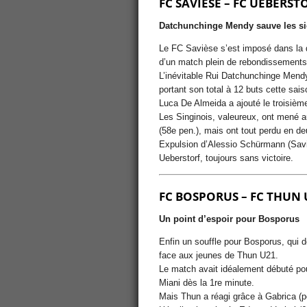
FC SAVIÈSE – FC UEBERSTO
Datchunchinge Mendy sauve les s
Le FC Savièse s’est imposé dans la d
d’un match plein de rebondissements
L’inévitable Rui Datchunchinge Mendy
portant son total à 12 buts cette sais
Luca De Almeida a ajouté le troisième
Les Singinois, valeureux, ont mené a
(58e pen.), mais ont tout perdu en d
Expulsion d’Alessio Schürmann (Saviè
Ueberstorf, toujours sans victoire.
FC BOSPORUS – FC THUN 
Un point d’espoir pour Bosporus
Enfin un souffle pour Bosporus, qui 
face aux jeunes de Thun U21.
Le match avait idéalement débuté pou
Miani dès la 1re minute.
Mais Thun a réagi grâce à Gabrica (pe