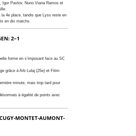
v, Igor Pavlov, Nuno Viana Ramos et
lle.
à la 4e place, tandis que Lyss reste en
ès en dix matchs.
EN: 2–1
 belle forme en s’imposant face au SC
ge grâce à Arb Lulaj (25e) et Fitim
ernière minute, mais trop tard pour
 désormais à égalité de points avec
C CUGY-MONTET-AUMONT-