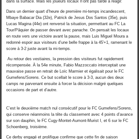
dans la surface. Mais les joueurs locaux n’ont pas tardé à réagir.
Dans un dernier quart d’heure de première mi-temps incandescent,
Mbaye Babacar Dia (32e), Patrick de Jesus Dos Santos (35e), puis
Lucas Magina (44e) ont renversé la situation, permettant au FC La
Tour/Pâquier de passer devant avec panache. On pensait les locaux
en route vers une victoire avant la pause, mais Luis Miguel Moura a
redonné espoir aux visiteurs d’une belle frappe à la 45'+1, ramenant le
score à 3-2 juste avant la mi-temps.
Au retour des vestiaires, la pression des visiteurs fut rapidement
récompensée. À la 54e minute, Fabio Mazzoccato interceptait une
mauvaise passe en retrait de Loïc Marmier et égalisait pour le FC
Gumefens/Sorens. Ce but scellait le score à 3-3, aucun des deux
camps ne parvenant ensuite à forcer la décision malgré quelques
occasions de part et d’autre.
C’est le deuxième match nul consécutif pour le FC Gumefens/Sorens,
qui conserve néanmoins la tête du classement avec 4 points d’avance
sur son dauphin, le FC Cugy-Montet-Aumont-Murist I, et 6 sur le FC
Schoenberg, troisième.
Ce derby engagé et prolifique confirme que cette fin de saison