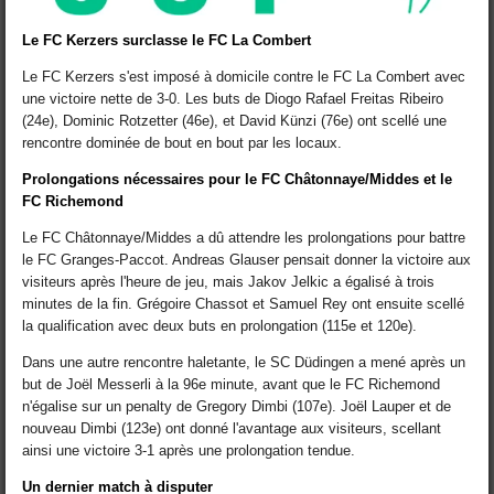
Le FC Kerzers surclasse le FC La Combert
Le FC Kerzers s'est imposé à domicile contre le FC La Combert avec
une victoire nette de 3-0. Les buts de Diogo Rafael Freitas Ribeiro
(24e), Dominic Rotzetter (46e), et David Künzi (76e) ont scellé une
rencontre dominée de bout en bout par les locaux.
Prolongations nécessaires pour le FC Châtonnaye/Middes et le
FC Richemond
Le FC Châtonnaye/Middes a dû attendre les prolongations pour battre
le FC Granges-Paccot. Andreas Glauser pensait donner la victoire aux
visiteurs après l'heure de jeu, mais Jakov Jelkic a égalisé à trois
minutes de la fin. Grégoire Chassot et Samuel Rey ont ensuite scellé
la qualification avec deux buts en prolongation (115e et 120e).
Dans une autre rencontre haletante, le SC Düdingen a mené après un
but de Joël Messerli à la 96e minute, avant que le FC Richemond
n'égalise sur un penalty de Gregory Dimbi (107e). Joël Lauper et de
nouveau Dimbi (123e) ont donné l'avantage aux visiteurs, scellant
ainsi une victoire 3-1 après une prolongation tendue.
Un dernier match à disputer