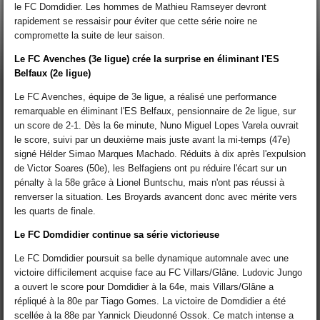
le FC Domdidier. Les hommes de Mathieu Ramseyer devront
rapidement se ressaisir pour éviter que cette série noire ne
compromette la suite de leur saison.
Le FC Avenches (3e ligue) crée la surprise en éliminant l'ES
Belfaux (2e ligue)
Le FC Avenches, équipe de 3e ligue, a réalisé une performance
remarquable en éliminant l'ES Belfaux, pensionnaire de 2e ligue, sur
un score de 2-1. Dès la 6e minute, Nuno Miguel Lopes Varela ouvrait
le score, suivi par un deuxième mais juste avant la mi-temps (47e)
signé Hélder Simao Marques Machado. Réduits à dix après l'expulsion
de Victor Soares (50e), les Belfagiens ont pu réduire l'écart sur un
pénalty à la 58e grâce à Lionel Buntschu, mais n'ont pas réussi à
renverser la situation. Les Broyards avancent donc avec mérite vers
les quarts de finale.
Le FC Domdidier continue sa série victorieuse
Le FC Domdidier poursuit sa belle dynamique automnale avec une
victoire difficilement acquise face au FC Villars/Glâne. Ludovic Jungo
a ouvert le score pour Domdidier à la 64e, mais Villars/Glâne a
répliqué à la 80e par Tiago Gomes. La victoire de Domdidier a été
scellée à la 88e par Yannick Dieudonné Ossok. Ce match intense a