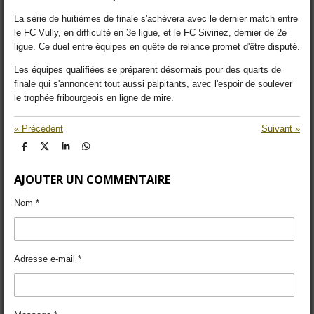
La série de huitièmes de finale s'achèvera avec le dernier match entre
le FC Vully, en difficulté en 3e ligue, et le FC Siviriez, dernier de 2e
ligue. Ce duel entre équipes en quête de relance promet d'être disputé.
Les équipes qualifiées se préparent désormais pour des quarts de
finale qui s'annoncent tout aussi palpitants, avec l'espoir de soulever
le trophée fribourgeois en ligne de mire.
«
Précédent
Suivant
»
P
P
P
P
a
a
a
a
r
r
r
r
AJOUTER UN COMMENTAIRE
t
t
t
t
a
a
a
a
g
g
g
g
Nom *
e
e
e
e
r
r
r
r
Adresse e-mail *