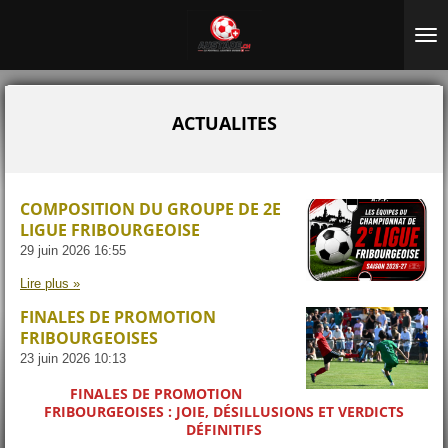
Passer
au
contenu
principal
ACTUALITES
COMPOSITION DU GROUPE DE 2E
LIGUE FRIBOURGEOISE
29 juin 2026
16:55
Lire plus »
FINALES DE PROMOTION
FRIBOURGEOISES
23 juin 2026
10:13
FINALES DE PROMOTION
FRIBOURGEOISES : JOIE, DÉSILLUSIONS ET VERDICTS
DÉFINITIFS