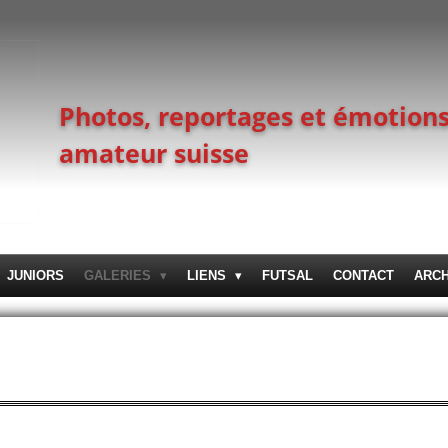
Photos, reportages et émotions
amateur suisse
JUNIORS
GALERIES
LIENS
FUTSAL
CONTACT
ARC