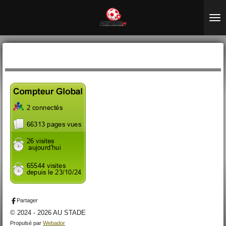
Passer
au
contenu
principal
Partager
© 2024 - 2026 AU STADE
Propulsé par
Webador