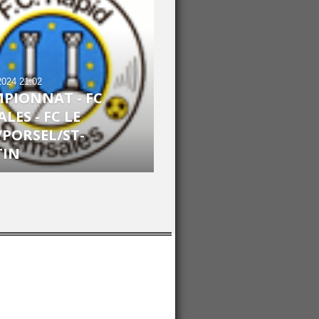
2024
21:02
PIONNAT - FC
LES - FC LE
/PORSEL/ST-
TIN