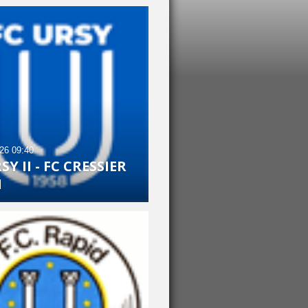
026
09:40
SY II - FC CRESSIER
1