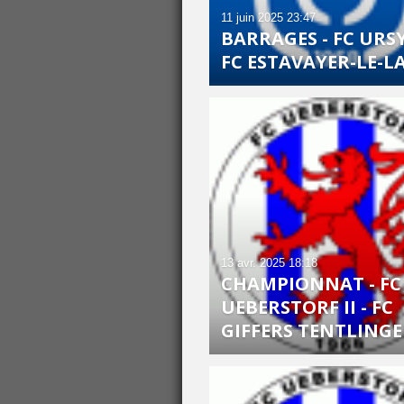
11 juin 2025
23:47
BARRAGES - FC URSY 
FC ESTAVAYER-LE-LA
13 avr. 2025
18:18
CHAMPIONNAT - FC
UEBERSTORF II - FC
GIFFERS TENTLINGE