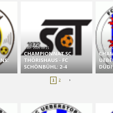
5 avr. 2026
09:21
26 oct. 2
CHAMPIONNAT SC
CHAM
NS:
THÖRISHAUS - FC
UEBER
SCHÖNBÜHL: 2-4
DÜDI
1
2