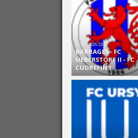
25 juin 2025
23:12
BARRAGES - FC
UEBERSTORF II - FC
CUDREFIN I