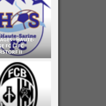
025
23:00
AGES - HAUTE-
E FC I - FC
RSTORF II
025
12:32