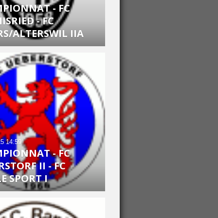
PIONNAT - FC
SRIED - FC
RS/ALTERSWIL IIA
25
14:59
PIONNAT - FC
STORF II - FC
E SPORT I