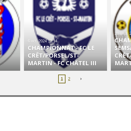
28 sept. 
CHAM
6 oct. 2024
12:14
CHAMPIONNAT - FC LE
SEMSA
CRÊT/PORSEL/ST-
CRÊT
MARTIN - FC CHÂTEL III
MAR
1
2