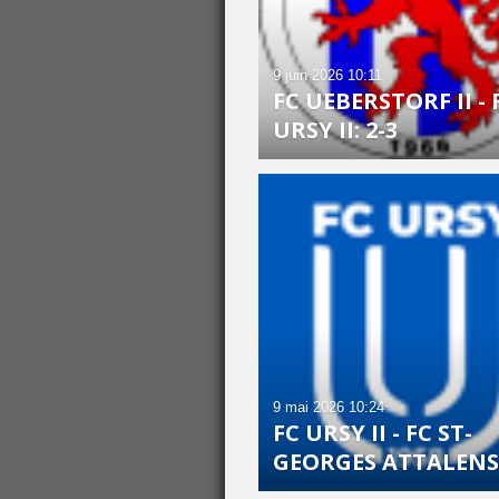
9 juin 2026
10:11
FC UEBERSTORF II - 
URSY II: 2-3
9 mai 2026
10:24
FC URSY II - FC ST-
GEORGES ATTALENS: