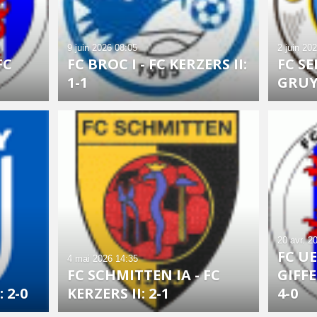
9 juin 2026
08:05
2 juin 20
FC
FC BROC I - FC KERZERS II:
FC SE
1-1
GRUYÈ
20 avr. 2
FC UE
4 mai 2026
14:35
FC SCHMITTEN IA - FC
GIFFE
 2-0
KERZERS II: 2-1
4-0