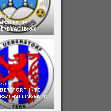
26
08:46
MSALES - FC
RE LAC IB: 8-0
026
15:48
BERSTORF II - FC
RS/TENTLINGEN II: