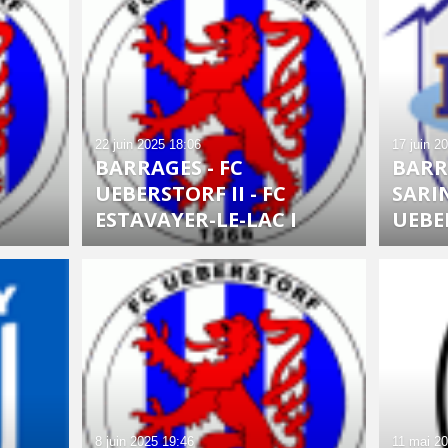
22 juin 2025
18:06
17 juin 2
BARRAGES - FC
BARR
UEBERSTORF II - FC
SARIN
ESTAVAYER-LE-LAC I
UEBE
8 juin 2025
19:46
11 mai 2