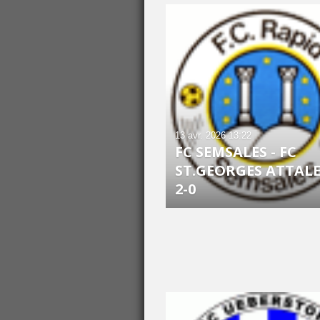
13 avr. 2026
13:22
FC SEMSALES - FC
ST.GEORGES ATTALE
2-0