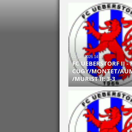
22 juin 2026
14:25
FC UEBERSTORF II - 
CUGY/MONTET/AU
/MURIST II: 3-3