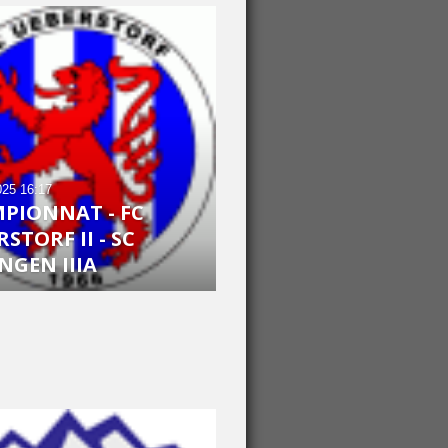
025
16:17
PIONNAT - FC
STORF II - SC
NGEN IIIA