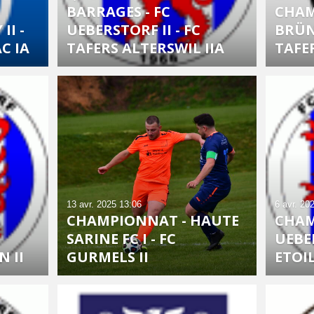
BARRAGES - FC
CHAM
II -
UEBERSTORF II - FC
BRÜNI
C IA
TAFERS ALTERSWIL IIA
TAFE
13 avr. 2025
13:06
6 avr. 20
CHAMPIONNAT - HAUTE
CHAM
SARINE FC I - FC
UEBER
N II
GURMELS II
ETOIL