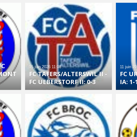
FC
15 juin 2026
11:08
11 juin 2
MONT
FC TAFERS/ALTERSWIL II -
FC UR
FC UEBERSTORF II: 0-3
IA: 1-