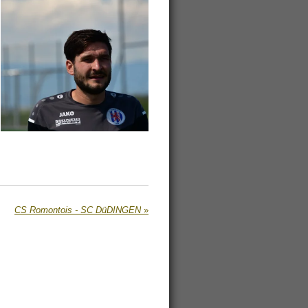
CS Romontois - SC DüDINGEN
»