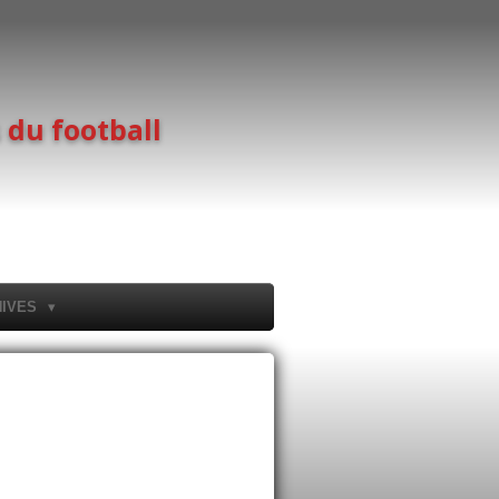
 du football
HIVES