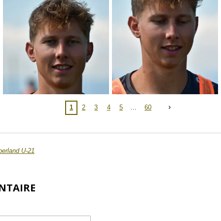
1
2
3
4
5
60
erland U-21
NTAIRE