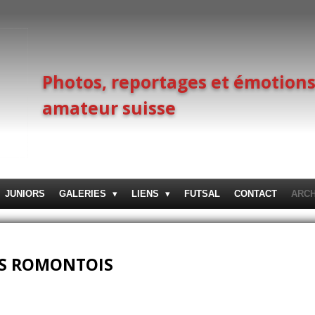
Photos, reportages et émotions
amateur suisse
JUNIORS
GALERIES
LIENS
FUTSAL
CONTACT
ARC
CS ROMONTOIS