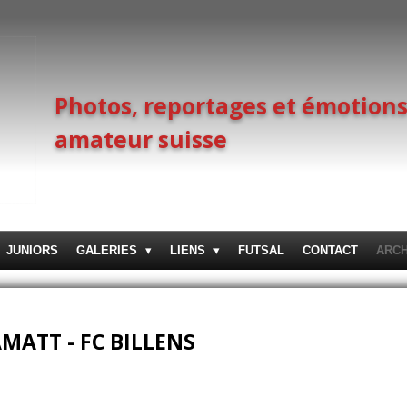
Photos, reportages et émotions
amateur suisse
JUNIORS
GALERIES
LIENS
FUTSAL
CONTACT
ARC
ATT - FC BILLENS