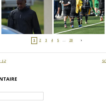
1
2
3
4
5
28
: 1-2
SC
NTAIRE