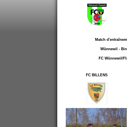
Match d'entraînem
Wünnewil - Bir
FC Wünnewil/Fla
FC BILLENS