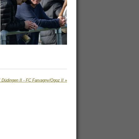
 Düdingen II - FC Farvagny/Ogoz II
»