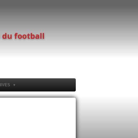
 du football
HIVES