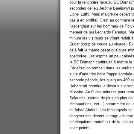
pour la rencontre face au SC Dornach
secondes de jeu Jérôme Baeriswyl par
Lionel Lüthi. Mais malgré ce départ to
pas à en profiter. C’est au contraire l
l’ascendant sur les hommes de Polyk
meneur de jeu Leonardo Farenga. Ma
minute les visiteurs se virent réduit à
Sudar (coup de coude au visage). Exp
déjà fait le même geste quelques minu
aperçoive. Les esprits un peu calmé
le SC Dornach continuait à mettre la 
L’égalisation tombait dans les arrêts
suite d’une très belle frappe enrobé
seconde période, les quelques 400 sp
Ueberstorf prendre le dessus sur son
réussite. Au fil des minutes pour tent
Soleurois usèrent de plus en plus de 
réclamations, ect…) notamment de l
et Johan Abdoul. Les fribourgeois se 
dangereuses devant la cage adverse m
ce cinquième match nul de la saison 
onze points.