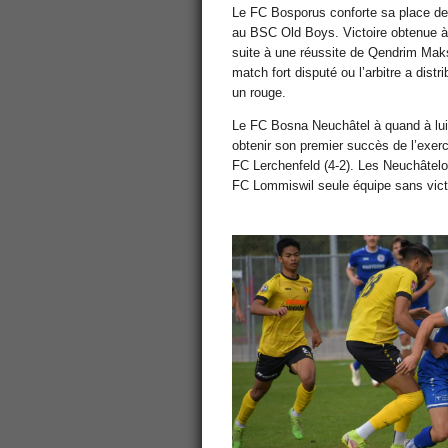
Le FC Bosporus conforte sa place de l
au BSC Old Boys. Victoire obtenue à
suite à une réussite de Qendrim Mak
match fort disputé ou l’arbitre a dist
un rouge.
Le FC Bosna Neuchâtel à quand à lui
obtenir son premier succès de l’exer
FC Lerchenfeld (4-2). Les Neuchâteloi
FC Lommiswil seule équipe sans vict