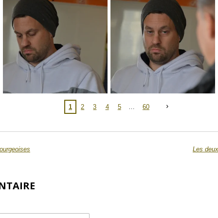
1
2
3
4
5
60
bourgeoises
Les deux
NTAIRE