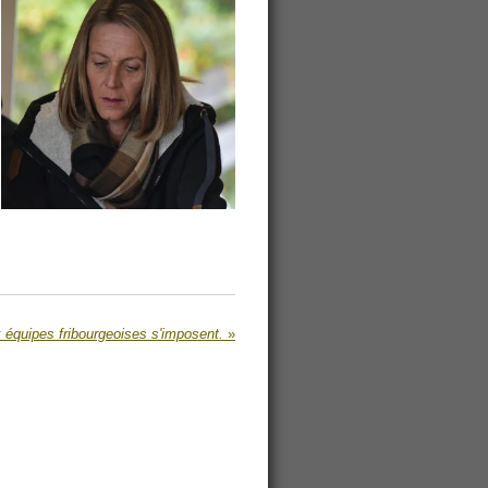
 équipes fribourgeoises s'imposent.
»