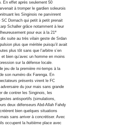
. En effet après seulement 50
venait à tromper le gardien soleurois
nitruant les Singinois ne parvinrent
e SC Dornach qui petit à petit prenait
arp Schaller grâce notamment à leur
e
lheureusement pour eux à la 21
 dix suite au très vilain geste de Srdan
ulsion plus que méritée puisqu’il avait
tes plus tôt sans que l’arbitre s’en
s et bien qu’avec un homme en moins
pression sur la défense locale.
 de jeu de la première mi-temps à la
e de son numéro dix Farenga. En
ectateurs présents virent le FC
 adversaire du jour mais sans grande
er de contrer les Singinois, les
gestes antisportifs (simulations,
eurs deux défenseurs Abd-Allah Fahdy
créèrent bien quelques situations
ais sans arriver à concrétiser. Avec
ils occupent la huitième place avec