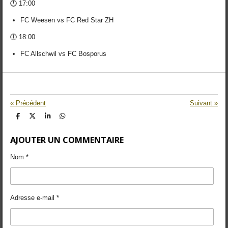
🕔 17:00
FC Weesen vs FC Red Star ZH
🕕 18:00
FC Allschwil vs FC Bosporus
«
Précédent
Suivant
»
P
P
P
P
a
a
a
a
r
r
r
r
AJOUTER UN COMMENTAIRE
t
t
t
t
a
a
a
a
g
g
g
g
Nom *
e
e
e
e
r
r
r
r
Adresse e-mail *