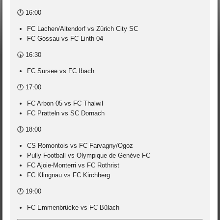
🕓 16:00
FC Lachen/Altendorf vs Zürich City SC
FC Gossau vs FC Linth 04
🕟 16:30
FC Sursee vs FC Ibach
🕔 17:00
FC Arbon 05 vs FC Thalwil
FC Pratteln vs SC Dornach
🕕 18:00
CS Romontois vs FC Farvagny/Ogoz
Pully Football vs Olympique de Genève FC
FC Ajoie-Monterri vs FC Rothrist
FC Klingnau vs FC Kirchberg
🕖 19:00
FC Emmenbrücke vs FC Bülach