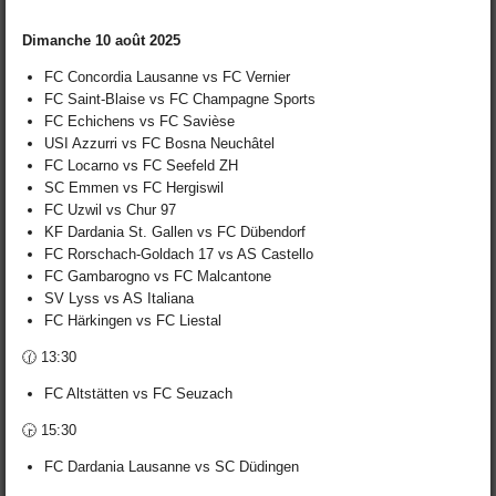
Dimanche 10 août 2025
FC Concordia Lausanne vs FC Vernier
FC Saint-Blaise vs FC Champagne Sports
FC Echichens vs FC Savièse
USI Azzurri vs FC Bosna Neuchâtel
FC Locarno vs FC Seefeld ZH
SC Emmen vs FC Hergiswil
FC Uzwil vs Chur 97
KF Dardania St. Gallen vs FC Dübendorf
FC Rorschach-Goldach 17 vs AS Castello
FC Gambarogno vs FC Malcantone
SV Lyss vs AS Italiana
FC Härkingen vs FC Liestal
🕜 13:30
FC Altstätten vs FC Seuzach
🕞 15:30
FC Dardania Lausanne vs SC Düdingen