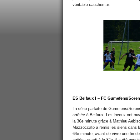
véritable cauchemar.
ES Belfaux I – FC Gumefens/Sorens
La série parfaite de Gumefens/Sorens
arrêtée à Belfaux. Les locaux ont ouv
la 36e minute grâce à Mathieu Aebisc
Mazzoccato a remis les siens dans la
64e minute, avant de vivre une fin d
agitée : averti à la 82e, il a été expu