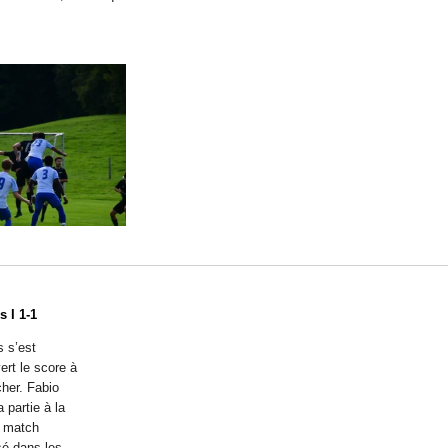
 I 1-1
 s’est
ert le score à
her. Fabio
 partie à la
e match
lsé dans les