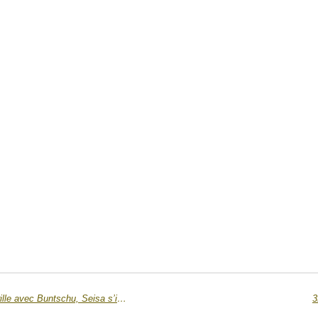
3e ligue – Groupe 2 : Richemond brille avec Buntschu, Seisa s’impose à Fribourg
3