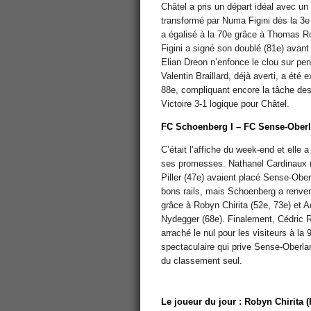
Châtel a pris un départ idéal avec un
transformé par Numa Figini dès la 3e
a égalisé à la 70e grâce à Thomas R
Figini a signé son doublé (81e) avan
Elian Dreon n’enfonce le clou sur pen
Valentin Braillard, déjà averti, a été 
88e, compliquant encore la tâche des 
Victoire 3-1 logique pour Châtel.
FC Schoenberg I – FC Sense-Oberl
C’était l’affiche du week-end et elle a
ses promesses. Nathanel Cardinaux 
Piller (47e) avaient placé Sense-Ober
bons rails, mais Schoenberg a renver
grâce à Robyn Chirita (52e, 73e) et A
Nydegger (68e). Finalement, Cédric 
arraché le nul pour les visiteurs à la
spectaculaire qui prive Sense-Oberlan
du classement seul.
Le joueur du jour : Robyn Chirita 