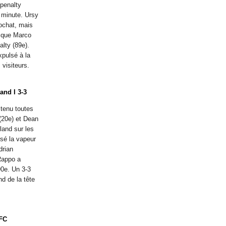
 penalty
 minute. Ursy
ochat, mais
t que Marco
alty (89e).
expulsé à la
visiteurs.
and I 3-3
 tenu toutes
(20e) et Dean
land sur les
sé la vapeur
drian
Rappo a
 90e. Un 3-3
d de la tête
(FC