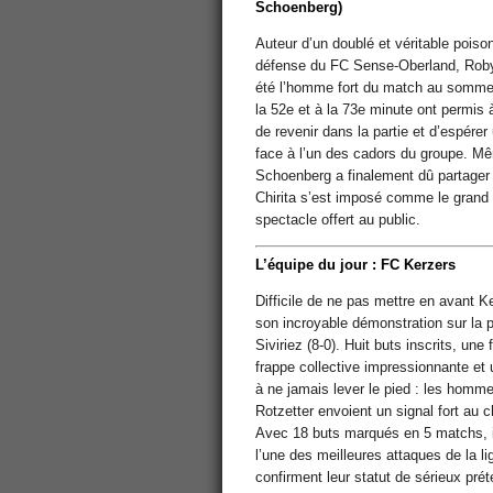
Schoenberg)
Auteur d’un doublé et véritable poison
défense du FC Sense-Oberland, Roby
été l’homme fort du match au somme
la 52e et à la 73e minute ont permis 
de revenir dans la partie et d’espérer 
face à l’un des cadors du groupe. M
Schoenberg a finalement dû partager l
Chirita s’est imposé comme le grand 
spectacle offert au public.
L’équipe du jour : FC Kerzers
Difficile de ne pas mettre en avant K
son incroyable démonstration sur la 
Siviriez (8-0). Huit buts inscrits, une 
frappe collective impressionnante et
à ne jamais lever le pied : les homm
Rotzetter envoient un signal fort au 
Avec 18 buts marqués en 5 matchs, 
l’une des meilleures attaques de la li
confirment leur statut de sérieux pré