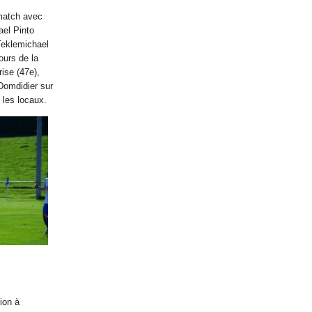
match avec
ael Pinto
Teklemichael
ours de la
rise (47e),
 Domdidier sur
 les locaux.
tion à