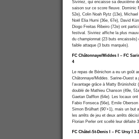
Siviriez, qui encaisse sa deuxième dé
saison sur ce score fleuve. Dominic R
52e), Colin Noah Rytz (13e), Michael
Noël Elia Hurni (36e, 67e), David Kün
Diogo Freitas Ribeiro (72e) ont partic
festival. Siviriez affiche la plus mau
du championnat (23 buts encaissés) e
faible attaque (3 buts marqués).
FC Châtonnaye/Middes I – FC Sarin
4
Le repas de Bénichon a eu un goût a
Châtonnaye/Middes. Sarine-Ouest a 
l’avantage grâce à Matty Brünisholz (
doublé de Mathieu Chanson (49e, 51e
Gaetan Dafflon (64e). Les locaux ont 
Fabio Fonseca (56e), Emile Oberson 
Simon Brülhart (90’+1), mais un but 
les arrêts de jeu et deux arrêts décis
Florian Perler ont scellé leur défaite 3
FC Châtel-St-Denis I – FC Ursy I 3-