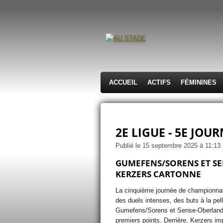
Passer
au
contenu
principal
ACCUEIL
ACTIFS
FÉMININES
2E LIGUE - 5E JOU
Publié le 15 septembre 2025 à 11:13
GUMEFENS/SORENS ET SE
KERZERS CARTONNE
La cinquième journée de championna
des duels intenses, des buts à la pel
Gumefens/Sorens et Sense-Oberland r
premiers points. Derrière, Kerzers im