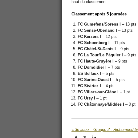
haut du classement.
Classement après 5 journées
FC Gumefens/Sorens I
– 13 pts
FC Sense-Oberland I
– 13 pts
FC Kerzers I
– 12 pts
FC Schoenberg I
– 11 pts
FC Châtel-St-Denis I
– 9 pts
FC La Tour/Le Pâquier I
– 9 pts
FC Haute-Gruyère I
– 9 pts
FC Domdidier I
– 7 pts
ES Belfaux I
– 5 pts
FC Sarine-Ouest I
– 5 pts
FC Siviriez I
– 4 pts
FC Villars-sur-Glâne I
– 1 pt
FC Ursy I
– 1 pt
FC Châtonnaye/Middes I
– 0 pt
«