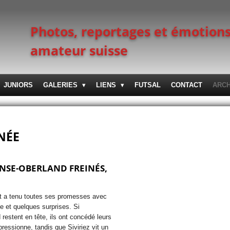
Photos, reportages et émotions
amateur suisse
JUNIORS
GALERIES
LIENS
FUTSAL
CONTACT
ARC
RNÉE
NSE-OBERLAND FREINÉS,
t a tenu toutes ses promesses avec
le et quelques surprises. Si
estent en tête, ils ont concédé leurs
pressionne, tandis que Siviriez vit un