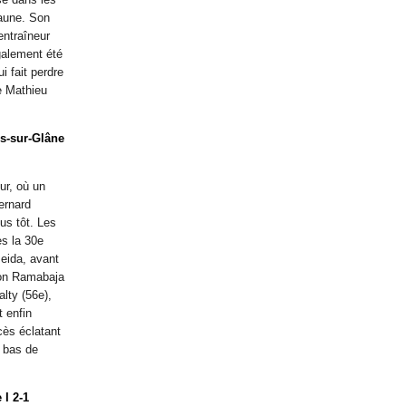
jaune. Son
entraîneur
galement été
i fait perdre
e Mathieu
rs-sur-Glâne
ur, où un
ernard
us tôt. Les
ès la 30e
eida, avant
lon Ramabaja
lty (56e),
t enfin
cès éclatant
n bas de
 I 2-1