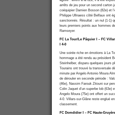
arrêts de jeu pour un second carton 
coéquipier Damien Bosson (82e) et l’
Philippe Ullnaess côté Belfaux ont é
sanctionnés. Résultat : un nul (1-1) qu
leurs premiers points aux hommes d
Ramseyer.
FC La Tour/Le Pâquier I – FC Villa
I 4-0
Une soirée riche en émotions à La To
hommage a été rendu au président B
Steinhelber, disparu quelques jours pl
Tourains ont trouvé la transversale d
minute par Angelo Antonio Moura Alm
de dérouler en seconde période : Va
(46e), Nassim Farouk Zitouni sur pena
Colin Jaquet d’un superbe lob (63e) e
Angelo Moura (75e) ont offert un suc
4-0. Villars-sur-Glâne reste englué e
classement.
FC Domdidier I – FC Haute-Gruyère