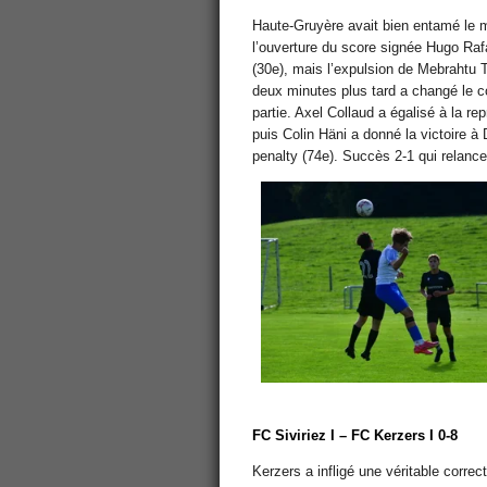
Haute-Gruyère avait bien entamé le 
l’ouverture du score signée Hugo Raf
(30e), mais l’expulsion de Mebrahtu 
deux minutes plus tard a changé le c
partie. Axel Collaud a égalisé à la rep
puis Colin Häni a donné la victoire à
penalty (74e). Succès 2-1 qui relance
FC Siviriez I – FC Kerzers I 0-8
Kerzers a infligé une véritable correc