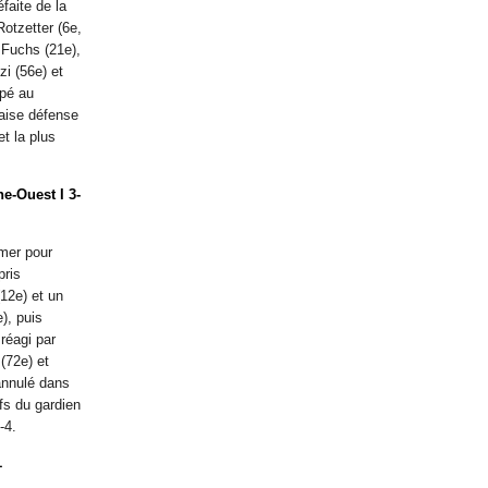
faite de la
otzetter (6e,
 Fuchs (21e),
zi (56e) et
ipé au
vaise défense
t la plus
e-Ouest I 3-
mer pour
pris
12e) et un
), puis
réagi par
(72e) et
annulé dans
ifs du gardien
-4.
1