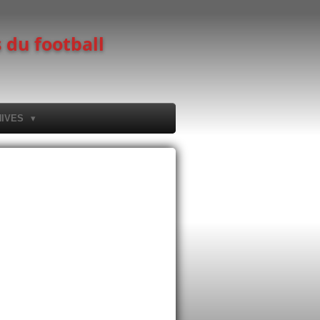
 du football
HIVES