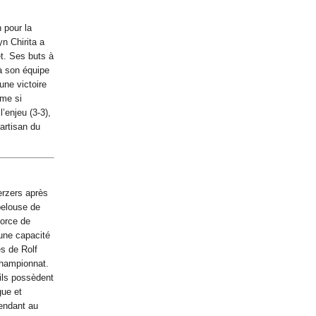
 pour la
n Chirita a
t. Ses buts à
à son équipe
une victoire
ême si
’enjeu (3-3),
artisan du
erzers après
pelouse de
force de
 une capacité
es de Rolf
championnat.
ils possèdent
gue et
tendant au