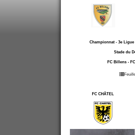
Championnat - 3e Ligue 
Stade du Dé
FC Billens - FC
Feuil
FC CHÂTEL