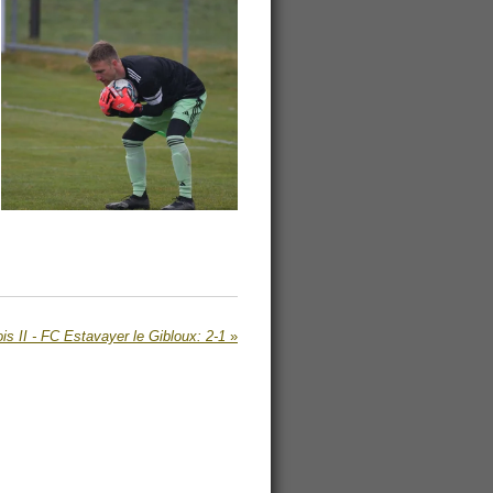
s II - FC Estavayer le Gibloux: 2-1
»