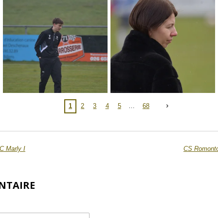
1
2
3
4
5
68
C Marly I
CS Romontoi
NTAIRE