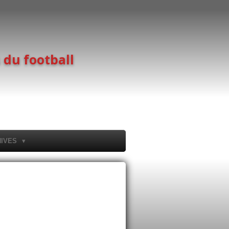
 du football
HIVES