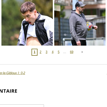
1
2
3
4
5
69
-le-Gibloux I: 0-2
NTAIRE