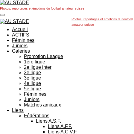
Passer
Photos, reportages et émotions du football amateur suisse
au
contenu
Photos, reportages et émotions du football
principal
amateur suisse
Accueil
ACTIFS
Féminines
Juniors
Galeries
Promotion League
1ère ligue
2e ligue inter
2e ligue
3e ligue
4e ligue
5e ligue
Féminines
Juniors
Matches amicaux
Liens
Fédérations
Liens A.S.F.
Liens A.F.F.
Liens A.C.V.F.