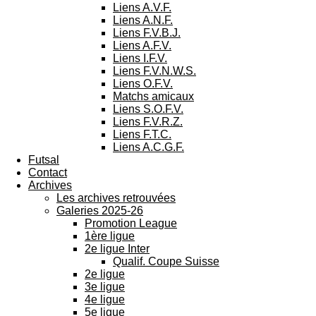
Liens A.V.F.
Liens A.N.F.
Liens F.V.B.J.
Liens A.F.V.
Liens I.F.V.
Liens F.V.N.W.S.
Liens O.F.V.
Matchs amicaux
Liens S.O.F.V.
Liens F.V.R.Z.
Liens F.T.C.
Liens A.C.G.F.
Futsal
Contact
Archives
Les archives retrouvées
Galeries 2025-26
Promotion League
1ère ligue
2e ligue Inter
Qualif. Coupe Suisse
2e ligue
3e ligue
4e ligue
5e ligue