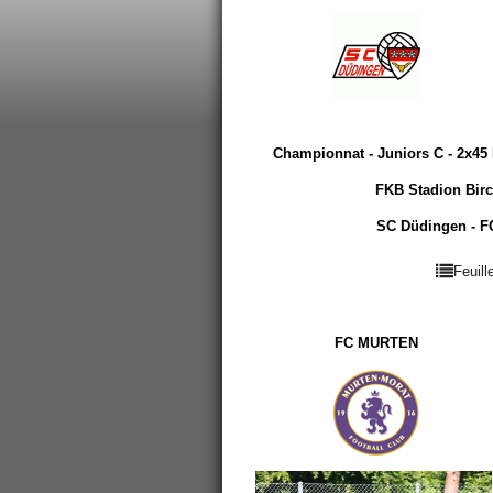
Championnat - Juniors C - 2x45 
FKB Stadion Birc
SC Düdingen - FC
Feuil
FC MURTEN