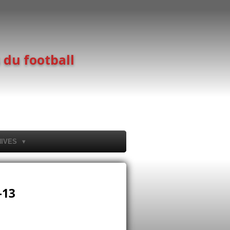
 du football
HIVES
-13