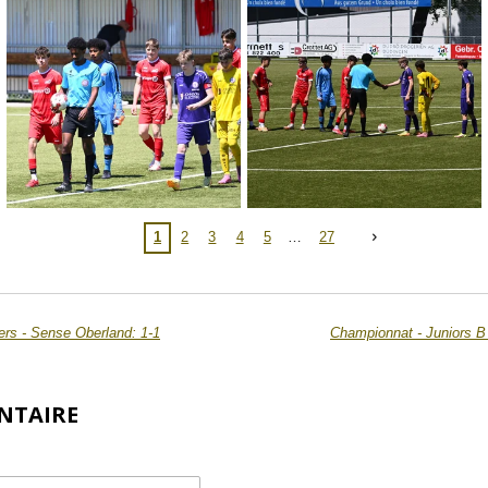
1
2
3
4
5
27
ers - Sense Oberland: 1-1
Championnat - Juniors B 
NTAIRE