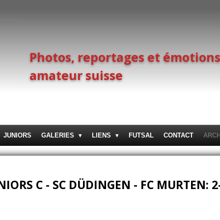
Photos, reportages et émotions
amateur suisse
JUNIORS
GALERIES
LIENS
FUTSAL
CONTACT
ARC
ORS C - SC DÜDINGEN - FC MURTEN: 2