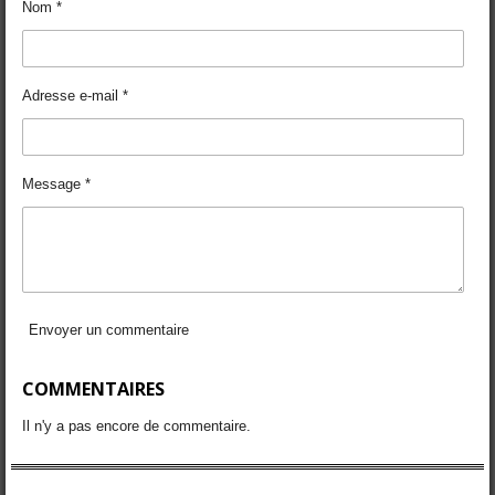
Nom *
e
e
e
e
r
r
r
r
Adresse e-mail *
Message *
Envoyer un commentaire
COMMENTAIRES
Il n'y a pas encore de commentaire.