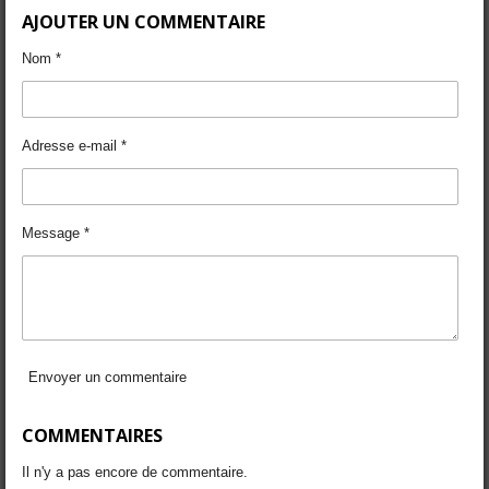
r
r
r
r
AJOUTER UN COMMENTAIRE
t
t
t
t
a
a
a
a
g
g
g
g
Nom *
e
e
e
e
r
r
r
r
Adresse e-mail *
Message *
Envoyer un commentaire
COMMENTAIRES
Il n'y a pas encore de commentaire.