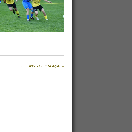
FC Ursy - FC St-Légier
»