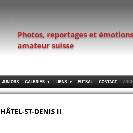
Photos, reportages et émotions
amateur suisse
JUNIORS
GALERIES
LIENS
FUTSAL
CONTACT
ARC
CHÂTEL-ST-DENIS II