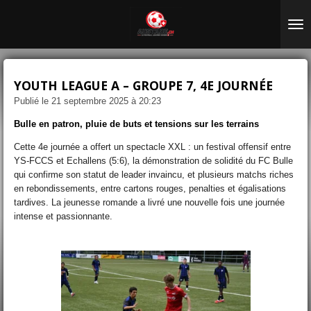
Passer
au
contenu
principal
YOUTH LEAGUE A – GROUPE 7, 4E JOURNÉE
Publié le 21 septembre 2025 à 20:23
Bulle en patron, pluie de buts et tensions sur les terrains
Cette 4e journée a offert un spectacle XXL : un festival offensif entre
YS-FCCS et Echallens (5:6), la démonstration de solidité du FC Bulle
qui confirme son statut de leader invaincu, et plusieurs matchs riches
en rebondissements, entre cartons rouges, penalties et égalisations
tardives. La jeunesse romande a livré une nouvelle fois une journée
intense et passionnante.