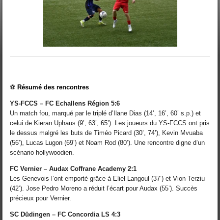
⚽
Résumé des rencontres
YS-FCCS – FC Echallens Région 5:6
Un match fou, marqué par le triplé d’Ilane Dias (14’, 16’, 60’ s.p.) et
celui de Kieran Uphaus (9’, 63’, 65’). Les joueurs du YS-FCCS ont pris
le dessus malgré les buts de Timéo Picard (30’, 74’), Kevin Mvuaba
(56’), Lucas Lugon (69’) et Noam Rod (80’). Une rencontre digne d’un
scénario hollywoodien.
FC Vernier – Audax Coffrane Academy 2:1
Les Genevois l’ont emporté grâce à Eliel Langoul (37’) et Vion Terziu
(42’). Jose Pedro Moreno a réduit l’écart pour Audax (55’). Succès
précieux pour Vernier.
SC Düdingen – FC Concordia LS 4:3