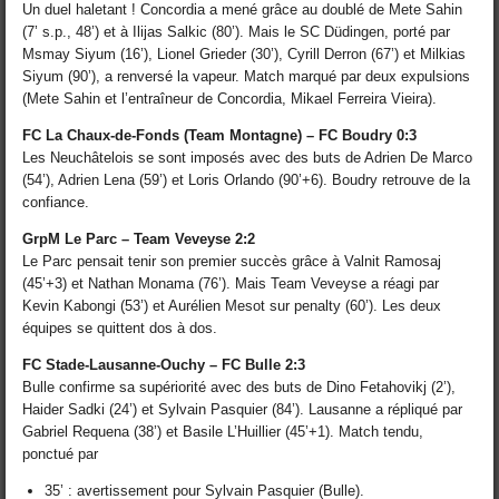
Un duel haletant ! Concordia a mené grâce au doublé de Mete Sahin
(7’ s.p., 48’) et à Ilijas Salkic (80’). Mais le SC Düdingen, porté par
Msmay Siyum (16’), Lionel Grieder (30’), Cyrill Derron (67’) et Milkias
Siyum (90’), a renversé la vapeur. Match marqué par deux expulsions
(Mete Sahin et l’entraîneur de Concordia, Mikael Ferreira Vieira).
FC La Chaux-de-Fonds (Team Montagne) – FC Boudry 0:3
Les Neuchâtelois se sont imposés avec des buts de Adrien De Marco
(54’), Adrien Lena (59’) et Loris Orlando (90’+6). Boudry retrouve de la
confiance.
GrpM Le Parc – Team Veveyse 2:2
Le Parc pensait tenir son premier succès grâce à Valnit Ramosaj
(45’+3) et Nathan Monama (76’). Mais Team Veveyse a réagi par
Kevin Kabongi (53’) et Aurélien Mesot sur penalty (60’). Les deux
équipes se quittent dos à dos.
FC Stade-Lausanne-Ouchy – FC Bulle 2:3
Bulle confirme sa supériorité avec des buts de Dino Fetahovikj (2’),
Haider Sadki (24’) et Sylvain Pasquier (84’). Lausanne a répliqué par
Gabriel Requena (38’) et Basile L’Huillier (45’+1). Match tendu,
ponctué par
35’ : avertissement pour Sylvain Pasquier (Bulle).