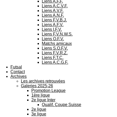
Liens A.F.F.
Liens A.C.V.F.
Liens A.V.F.
Liens A.N.F.
Liens F.V.B.J.
Liens A.F.V.
Liens I.F.V.
Liens F.V.N.W.S.
Liens O.F.V.
Matchs amicaux
Liens S.O.F.V.
Liens F.V.R.Z.
Liens F.T.C.
Liens A.C.G.F.
Futsal
Contact
Archives
Les archives retrouvées
Galeries 2025-26
Promotion League
1ère ligue
2e ligue Inter
Qualif. Coupe Suisse
2e ligue
3e ligue