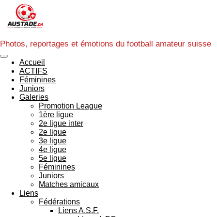
Passer
au
contenu
principal
Photos, reportages et émotions du football amateur suisse
Accueil
ACTIFS
Féminines
Juniors
Galeries
Promotion League
1ère ligue
2e ligue inter
2e ligue
3e ligue
4e ligue
5e ligue
Féminines
Juniors
Matches amicaux
Liens
Fédérations
Liens A.S.F.