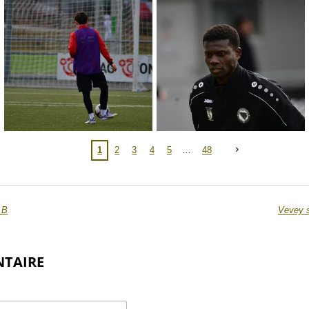
1
2
3
4
5
48
 B
Vevey s
NTAIRE