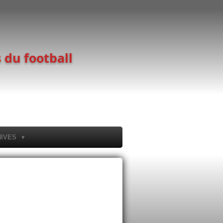
 du football
HIVES