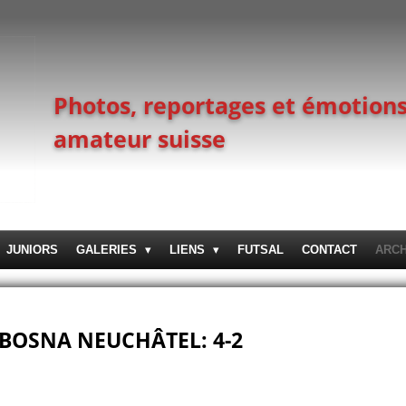
Photos, reportages et émotions
amateur suisse
JUNIORS
GALERIES
LIENS
FUTSAL
CONTACT
ARC
 BOSNA NEUCHÂTEL: 4-2