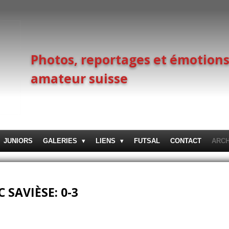
Photos, reportages et émotions
amateur suisse
JUNIORS
GALERIES
LIENS
FUTSAL
CONTACT
ARC
 SAVIÈSE: 0-3