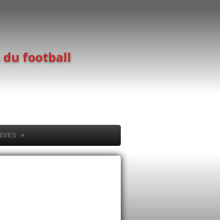
 du football
HIVES