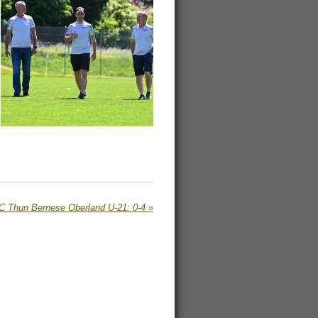
C Thun Bernese Oberland U-21: 0-4
»