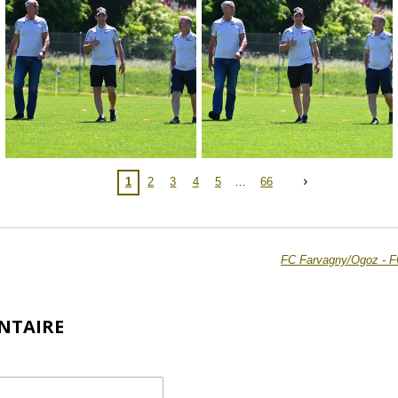
1
2
3
4
5
66
FC Farvagny/Ogoz - F
NTAIRE