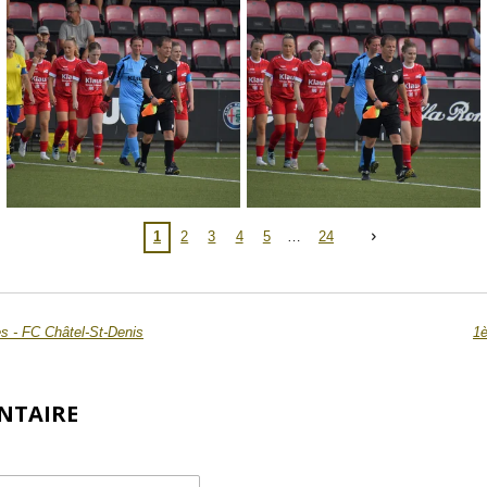
1
2
3
4
5
24
s - FC Châtel-St-Denis
1è
NTAIRE