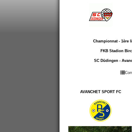
Championnat - 1ère l
FKB Stadion Birc
SC Düdingen - Avanch
Com
AVANCHET SPORT FC