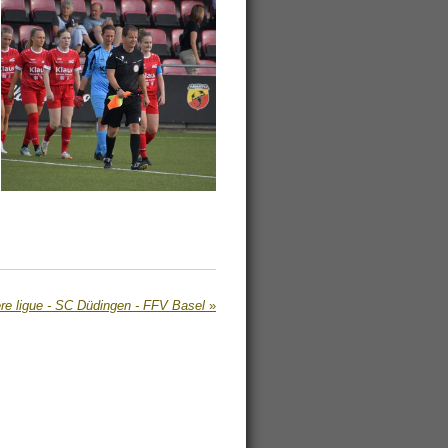
re ligue - SC Düdingen - FFV Basel
»