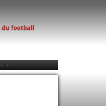
 du football
HIVES