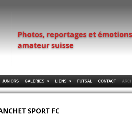
Photos, reportages et émotions
amateur suisse
JUNIORS
GALERIES
LIENS
FUTSAL
CONTACT
ARC
ANCHET SPORT FC