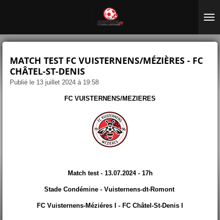
Passer
au
contenu
principal
MATCH TEST FC VUISTERNENS/MÉZIÈRES - FC
CHÂTEL-ST-DENIS
Publié le 13 juillet 2024 à 19:58
FC VUISTERNENS/MEZIERES
Match test - 13.07.2024 - 17h
Stade Condémine - Vuisternens-dt-Romont
FC Vuisternens-Méziéres I - FC Châtel-St-Denis I